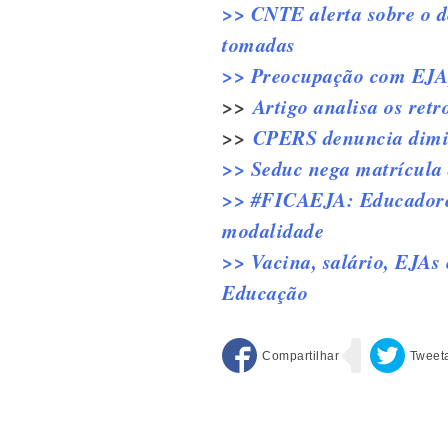
>> CNTE alerta sobre o d
tomadas
>> Preocupação com EJA,
>>
Artigo analisa os ret
>>
CPERS denuncia dimin
>> Seduc nega matrícula 
>> #FICAEJA: Educadores 
modalidade
>> Vacina, salário, EJAs
Educação