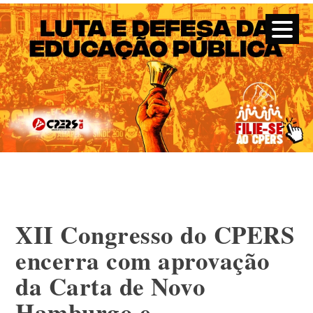
CPERS – Sindicato
CPERS – Sindicato dos Professores e Funcionários de escola
do Estado do Rio Grande do Sul
Skip
to
content
XII Congresso do CPERS
encerra com aprovação
da Carta de Novo
Hamburgo e