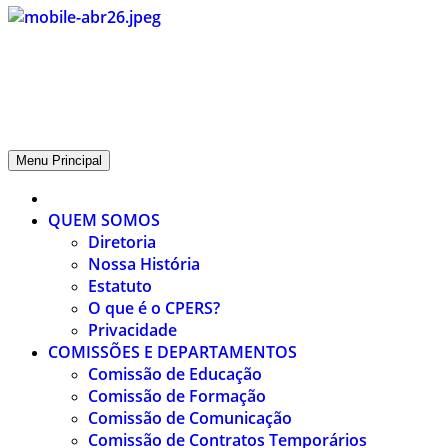
CPERS – Sindicato
CPERS – Sindicato dos Professores e Funcionários de escola do
Estado do Rio Grande do Sul
Menu Principal
QUEM SOMOS
Diretoria
Nossa História
Estatuto
O que é o CPERS?
Privacidade
COMISSÕES E DEPARTAMENTOS
Comissão de Educação
Comissão de Formação
Comissão de Comunicação
Comissão de Contratos Temporários