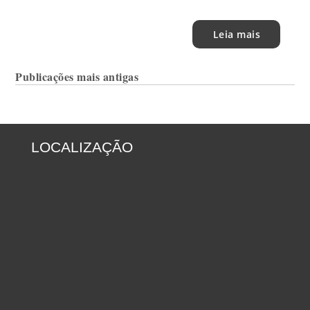
Leia mais
Navegação
Publicações mais antigas
por
posts
LOCALIZAÇÃO