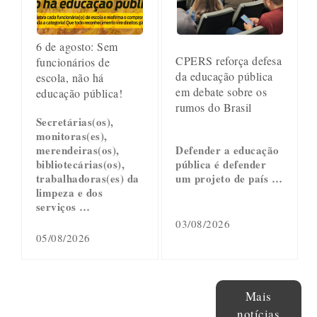
6 de agosto: Sem
CPERS reforça defesa
funcionários de
da educação pública
escola, não há
em debate sobre os
educação pública!
rumos do Brasil
Secretárias(os),
monitoras(es),
merendeiras(os),
Defender a educação
bibliotecárias(os),
pública é defender
trabalhadoras(es) da
um projeto de país …
limpeza e dos
serviços …
03/08/2026
05/08/2026
Mais
notícias