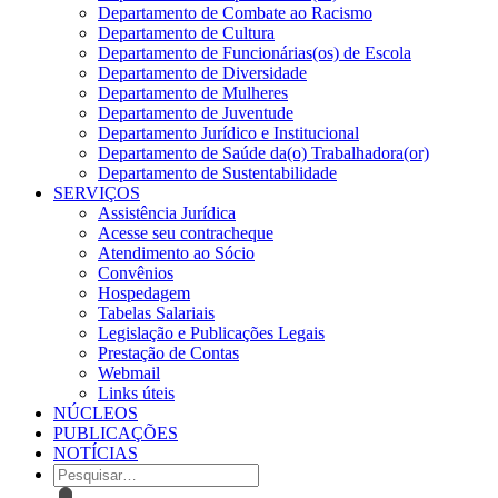
Departamento de Combate ao Racismo
Departamento de Cultura
Departamento de Funcionárias(os) de Escola
Departamento de Diversidade
Departamento de Mulheres
Departamento de Juventude
Departamento Jurídico e Institucional
Departamento de Saúde da(o) Trabalhadora(or)
Departamento de Sustentabilidade
SERVIÇOS
Assistência Jurídica
Acesse seu contracheque
Atendimento ao Sócio
Convênios
Hospedagem
Tabelas Salariais
Legislação e Publicações Legais
Prestação de Contas
Webmail
Links úteis
NÚCLEOS
PUBLICAÇÕES
NOTÍCIAS