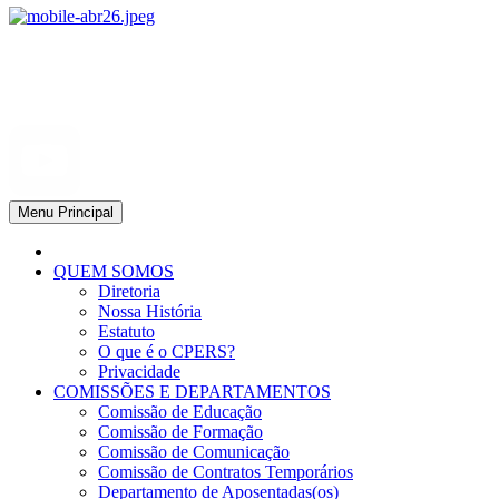
CPERS – Sindicato
CPERS – Sindicato dos Professores e Funcionários de escola do
Estado do Rio Grande do Sul
Menu Principal
QUEM SOMOS
Diretoria
Nossa História
Estatuto
O que é o CPERS?
Privacidade
COMISSÕES E DEPARTAMENTOS
Comissão de Educação
Comissão de Formação
Comissão de Comunicação
Comissão de Contratos Temporários
Departamento de Aposentadas(os)