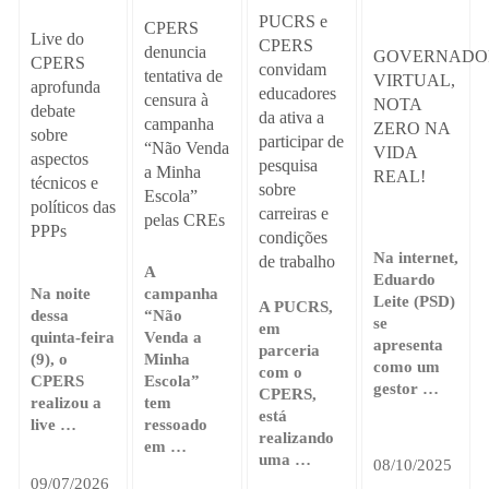
PUCRS e
CPERS
Live do
CPERS
denuncia
GOVERNADO
CPERS
convidam
tentativa de
VIRTUAL,
aprofunda
educadores
censura à
NOTA
debate
da ativa a
campanha
ZERO NA
sobre
participar de
“Não Venda
VIDA
aspectos
pesquisa
a Minha
REAL!
técnicos e
sobre
Escola”
políticos das
carreiras e
pelas CREs
PPPs
condições
Na internet,
de trabalho
A
Eduardo
Na noite
campanha
Leite (PSD)
A PUCRS,
dessa
“Não
se
em
quinta-feira
Venda a
apresenta
parceria
(9), o
Minha
como um
com o
CPERS
Escola”
gestor …
CPERS,
realizou a
tem
está
live …
ressoado
realizando
em …
uma …
08/10/2025
09/07/2026