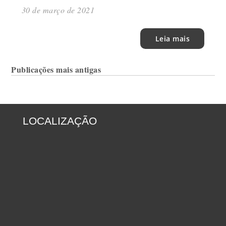
30 de março de 2021
Leia mais
Navegação
Publicações mais antigas
por
posts
LOCALIZAÇÃO