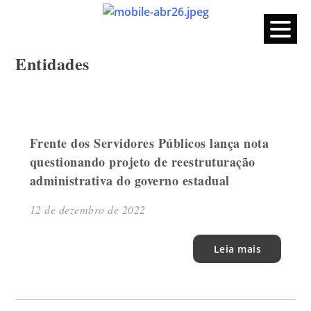
CPERS – Sindicato
CPERS – Sindicato dos Professores e Funcionários de escola
do Estado do Rio Grande do Sul
Skip
Entidades
to
content
Frente dos Servidores Públicos lança nota
questionando projeto de reestruturação
administrativa do governo estadual
12 de dezembro de 2022
Leia mais