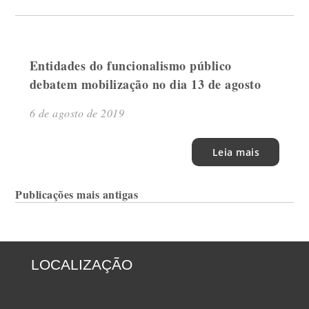
Entidades do funcionalismo público
debatem mobilização no dia 13 de agosto
6 de agosto de 2019
Leia mais
Navegação
Publicações mais antigas
por
posts
LOCALIZAÇÃO