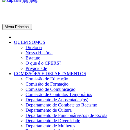
CPERS – Sindicato
CPERS – Sindicato dos Professores e Funcionários de escola do Est
Menu Principal
QUEM SOMOS
Diretoria
Nossa História
Estatuto
O que é o CPERS?
Privacidade
COMISSÕES E DEPARTAMENTOS
Comissão de Educação
Comissão de Formação
Comissão de Comunicação
Comissão de Contratos Temporários
Departamento de Aposentadas(os)
Departamento de Combate ao Racismo
Departamento de Cultura
Departamento de Funcionárias(os) de Escola
Departamento de Diversidade
Departamento de Mulheres