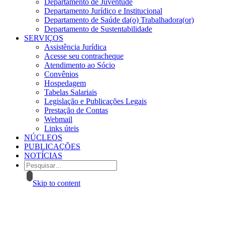
Departamento de Juventude
Departamento Jurídico e Institucional
Departamento de Saúde da(o) Trabalhadora(or)
Departamento de Sustentabilidade
SERVIÇOS
Assistência Jurídica
Acesse seu contracheque
Atendimento ao Sócio
Convênios
Hospedagem
Tabelas Salariais
Legislação e Publicações Legais
Prestação de Contas
Webmail
Links úteis
NÚCLEOS
PUBLICAÇÕES
NOTÍCIAS
Skip to content