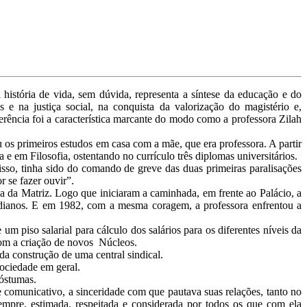
história de vida, sem dúvida, representa a síntese da educação e do
e na justiça social, na conquista da valorização do magistério e,
oerência foi a característica marcante do modo como a professora Zilah
os primeiros estudos em casa com a mãe, que era professora. A partir
 em Filosofia, ostentando no currículo três diplomas universitários.
so, tinha sido do comando de greve das duas primeiras paralisações
r se fazer ouvir”.
a da Matriz. Logo que iniciaram a caminhada, em frente ao Palácio, a
rigadianos. E em 1982, com a mesma coragem, a professora enfrentou a
m piso salarial para cálculo dos salários para os diferentes níveis da
 com a criação de novos Núcleos.
a construção de uma central sindical.
sociedade em geral.
póstumas.
 comunicativo, a sinceridade com que pautava suas relações, tanto no
sempre, estimada, respeitada e considerada por todos os que com ela