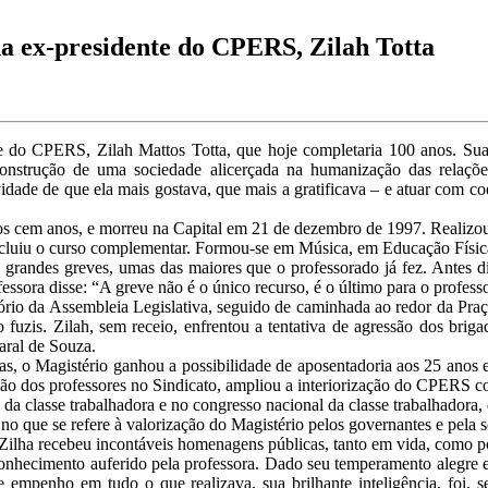
 ex-presidente do CPERS, Zilah Totta
e do CPERS, Zilah Mattos Totta, que hoje completaria 100 anos. Sua 
onstrução de uma sociedade alicerçada na humanização das relações 
tividade de que ela mais gostava, que mais a gratificava – e atuar com c
os cem anos, e morreu na Capital em 21 de dezembro de 1997. Realizou 
cluiu o curso complementar. Formou-se em Música, em Educação Física e
andes greves, umas das maiores que o professorado já fez. Antes dis
ssora disse: “A greve não é o único recurso, é o último para o professo
rio da Assembleia Legislativa, seguido de caminhada ao redor da Praç
do fuzis. Zilah, sem receio, enfrentou a tentativa de agressão dos b
aral de Souza.
as, o Magistério ganhou a possibilidade de aposentadoria aos 25 anos e u
pação dos professores no Sindicato, ampliou a interiorização do CPERS
 classe trabalhadora e no congresso nacional da classe trabalhadora, d
no que se refere à valorização do Magistério pelos governantes e pela 
ra Zilha recebeu incontáveis homenagens públicas, tanto em vida, como 
onhecimento auferido pela professora. Dado seu temperamento alegre e
 empenho em tudo o que realizava, sua brilhante inteligência, foi, 