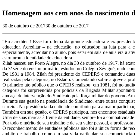
Homenagem aos cem anos do nascimento da
30 de outubro de 2017
30 de outubro de 2017
“Eu acreditei”! Esse foi o lema da grande educadora e ex-president
educador. Acreditar – na educação, no educador, na luta para a c
especialmente, acreditar no aluno, pois estar em sala de aula era a a
estruturou a identidade de educadora.
Zilah nasceu em Porto Alegre, no dia 30 de outubro de 1917, há exat
da 3ª série do ensino primário, estudou no Colégio Sévigné, onde con
De 1981 a 1984, Zilah foi presidente do CEPERS e comandou duas gr
realizadas pela categoria, no Estado. Comentando sobre a greve a profe
O primeiro ato público que o CPERS realizou, em 1981, foi no auditó
categoria foi surpreendida por policiais da Brigada Militar apontan
ameaça de intervenção do Sindicato pela força militar do governo Am
Durante sua gestão na presidência do Sindicato, entre outras conquist
carreira. Na presidência da entidade contribuiu para a maior partici
Também em sua gestão, o CPERS participou, nos encontros estaduais da
Uma de suas marcas à frente da entidade, sempre foi a combatividade 
Por todo o mérito de seu trabalho e de seu valor pessoal, a professo
O reconhecimento de entidades públicas não foi a única forma de rec
âmbito de trabalho, como em sua vida particular, sua competência e