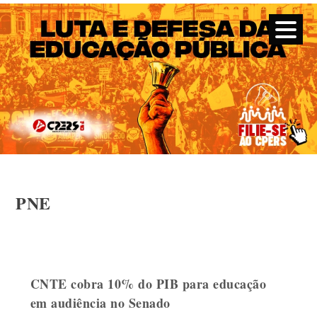
CPERS – Sindicato
CPERS – Sindicato dos Professores e Funcionários de escola
do Estado do Rio Grande do Sul
Skip
PNE
to
content
CNTE cobra 10% do PIB para educação
em audiência no Senado