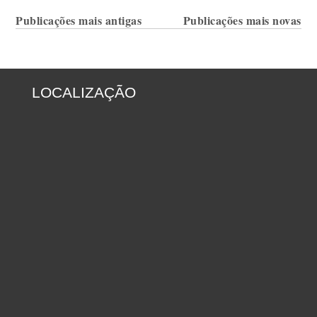
Navegação
Publicações mais antigas
Publicações mais novas
por
posts
LOCALIZAÇÃO