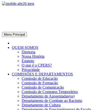
CPERS – Sindicato
CPERS – Sindicato dos Professores e Funcionários de escola do
Estado do Rio Grande do Sul
Menu Principal
QUEM SOMOS
Diretoria
Nossa História
Estatuto
O que é o CPERS?
Privacidade
COMISSÕES E DEPARTAMENTOS
Comissão de Educação
Comissão de Formação
Comissão de Comunicação
Comissão de Contratos Temporários
Departamento de Aposentadas(os)
Departamento de Combate ao Racismo
Departamento de Cultura
Departamento de Funcionárias(os) de Escola