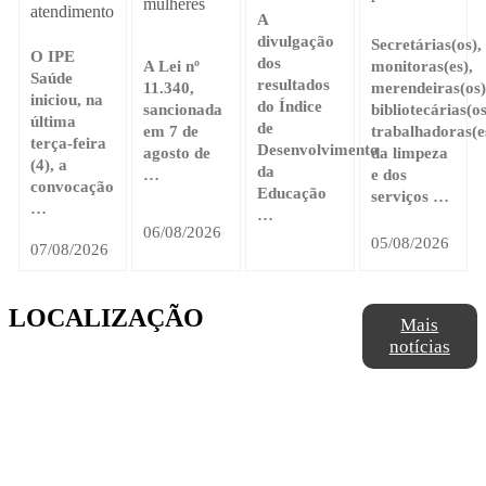
mulheres
atendimento
A
divulgação
Secretárias(os),
O IPE
dos
A Lei nº
monitoras(es),
Saúde
resultados
11.340,
merendeiras(os)
iniciou, na
do Índice
sancionada
bibliotecárias(os
última
de
em 7 de
trabalhadoras(e
terça-feira
Desenvolvimento
agosto de
da limpeza
(4), a
da
…
e dos
convocação
Educação
serviços …
…
…
06/08/2026
05/08/2026
07/08/2026
LOCALIZAÇÃO
Mais
notícias