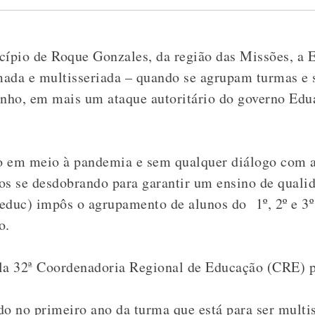
cípio de Roque Gonzales, da região das Missões,
a 
rmada e multisseriada – quando se agrupam turmas e 
junho, em mais um ataque autoritário do governo Ed
o em meio à pandemia e sem qualquer diálogo com 
os se desdobrando para garantir um ensino de qualid
Seduc) impôs o agrupamento de alunos do
1º, 2º e 3
o.
la
32ª Coordenadoria Regional de Educação (CRE)
p
do no primeiro ano da turma que está para ser multis