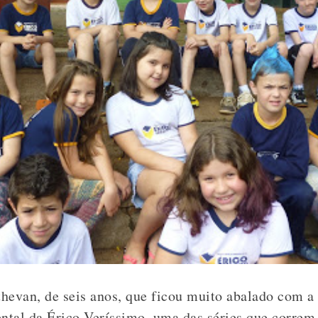
hevan, de seis anos, que ficou muito abalado com a 
tal da Érico Veríssimo, uma das séries que correm 