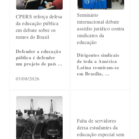
Seminário
CPERS reforça defesa
internacional debate
da educação pública
assédio jurídico contra
em debate sobre os
sindicatos da
rumos do Brasil
educação
Defender a educação
Dirigentes sindicais
pública é defender
de toda a América
um projeto de país …
Latina reuniram-se
em Brasília, …
03/08/2026
Falta de servidores
deixa estudantes da
educação especial sem