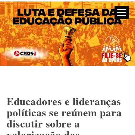
CPERS – Sindicato
CPERS – Sindicato dos Professores e Funcionários de escola
do Estado do Rio Grande do Sul
Skip
to
content
Educadores e lideranças
políticas se reúnem para
discutir sobre a
valorização dos