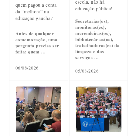
escola, não há
quem pagou a conta
educação pública!
da “melhora” na
educação gaúcha?
Secretárias(os),
monitoras(es),
merendeiras(os),
Antes de qualquer
bibliotecárias(os),
comemoração, uma
trabalhadoras(es) da
pergunta precisa ser
limpeza e dos
feita: quem …
serviços …
06/08/2026
05/08/2026