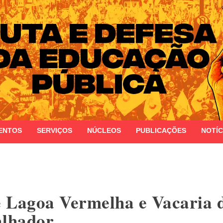
 do Estado do Rio Grande do Sul
ENTOS
SERVIÇOS
NÚCLEOS
PUBLICAÇÕES
NOTÍC
 Lagoa Vermelha e Vacaria 
alhador