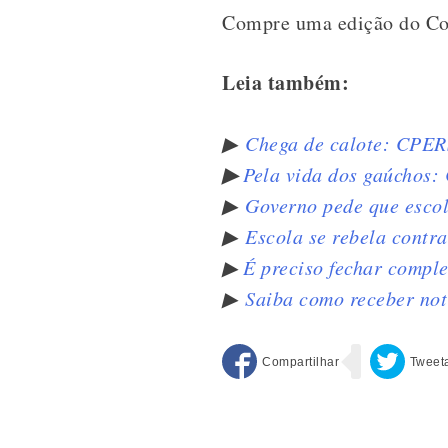
Compre uma edição do Cor
Leia também:
▶
Chega de calote: CPERS
▶
Pela vida dos gaúchos:
▶
Governo pede que esco
▶
Escola se rebela contra
▶
É preciso fechar compl
▶
Saiba como receber no