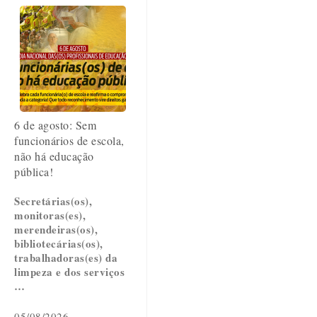
6 de agosto: Sem
funcionários de escola,
não há educação
pública!
Secretárias(os),
monitoras(es),
merendeiras(os),
bibliotecárias(os),
trabalhadoras(es) da
limpeza e dos serviços
…
05/08/2026