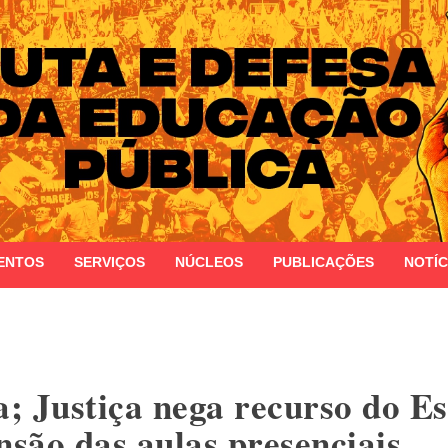
 do Estado do Rio Grande do Sul
ENTOS
SERVIÇOS
NÚCLEOS
PUBLICAÇÕES
NOTÍC
a; Justiça nega recurso do E
são das aulas presenciais