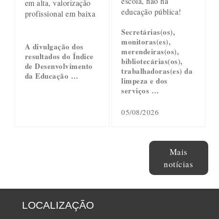
escola, não há
em alta, valorização
educação pública!
profissional em baixa
Secretárias(os),
monitoras(es),
A divulgação dos
merendeiras(os),
resultados do Índice
bibliotecárias(os),
de Desenvolvimento
trabalhadoras(es) da
da Educação …
limpeza e dos
serviços …
05/08/2026
Mais
notícias
LOCALIZAÇÃO