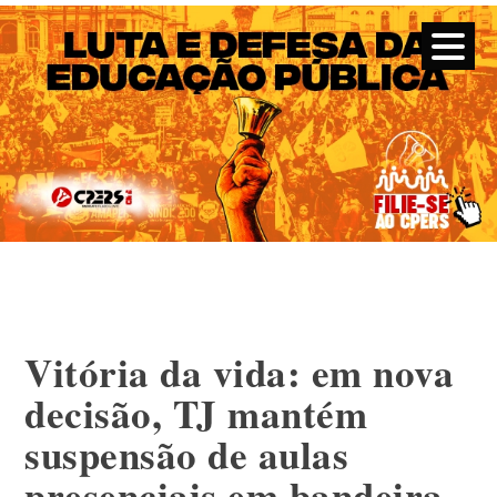
CPERS – Sindicato
CPERS – Sindicato dos Professores e Funcionários de escola
do Estado do Rio Grande do Sul
Skip
to
content
Vitória da vida: em nova
decisão, TJ mantém
suspensão de aulas
presenciais em bandeira