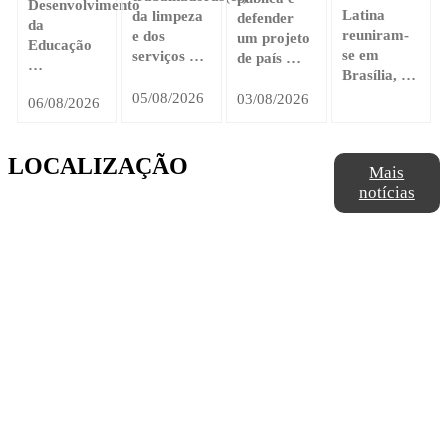
Desenvolvimento
Latina
da limpeza
defender
da
reuniram-
e dos
um projeto
Educação
se em
serviços …
de país …
…
Brasília, …
05/08/2026
03/08/2026
06/08/2026
LOCALIZAÇÃO
Mais
notícias