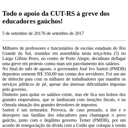
Todo o apoio da CUT-RS à greve dos
educadores gaúchos!
5 de setembro de 2017
6 de setembro de 2017
Milhares de professores e funcionários de escolas estaduais do Rio
Grande do Sul, reunidos em assembléia nesta terça-feira (5) no
Largo Glênio Peres, no centro de Porto Alegre, decidiram deflagar
uma greve em protesto contra mais um parcelamento dos salários.
No final do mês de agosto, o governador José Ivo Sartori (PMDB)
depositou somente R$ 350,00 nas contas dos servidores. Foi um ato
de deboche para com os milhares de trabalhadores que mantêm os
serviços públicos de pé, apesar das imensas dificuldades impostas
pelo governo.
Dinheiro para quitar os salários existe, mas ele fica nos bolsos dos
grandes empresários, que se lambuzam com isenções fiscais, e na
cômoda situação dos grandes devedores de impostos.
Sartori é um torturador. Provoca, de caso pensado, a dor e o
desespero nas famílias dos educadores para chantagear o povo
gaúcho, junto com o ilegítimo governo Temer (PMDB), por um
acordo de renegociação da dívida com a União que coloque à venda