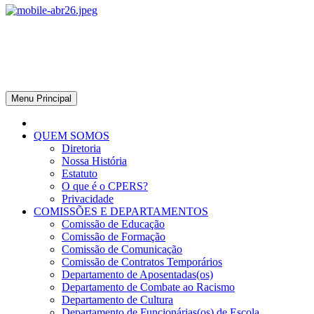
CPERS – Sindicato
CPERS – Sindicato dos Professores e Funcionários de escola do
Estado do Rio Grande do Sul
Menu Principal
QUEM SOMOS
Diretoria
Nossa História
Estatuto
O que é o CPERS?
Privacidade
COMISSÕES E DEPARTAMENTOS
Comissão de Educação
Comissão de Formação
Comissão de Comunicação
Comissão de Contratos Temporários
Departamento de Aposentadas(os)
Departamento de Combate ao Racismo
Departamento de Cultura
Departamento de Funcionárias(os) de Escola