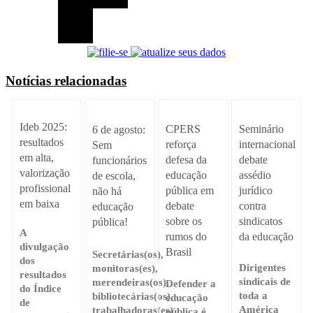
Notícias relacionadas
Ideb 2025:
Seminário
CPERS
6 de agosto:
resultados
internacional
reforça
Sem
em alta,
debate
defesa da
funcionários
valorização
assédio
educação
de escola,
profissional
jurídico
pública em
não há
em baixa
contra
debate
educação
sindicatos
sobre os
pública!
A
da educação
rumos do
divulgação
Brasil
Secretárias(os),
dos
Dirigentes
monitoras(es),
resultados
sindicais de
merendeiras(os),
Defender a
do Índice
toda a
bibliotecárias(os),
educação
de
América
trabalhadoras(es)
pública é