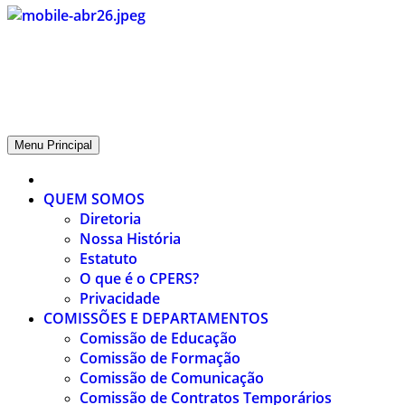
CPERS – Sindicato
CPERS – Sindicato dos Professores e Funcionários de escola do
Estado do Rio Grande do Sul
Menu Principal
QUEM SOMOS
Diretoria
Nossa História
Estatuto
O que é o CPERS?
Privacidade
COMISSÕES E DEPARTAMENTOS
Comissão de Educação
Comissão de Formação
Comissão de Comunicação
Comissão de Contratos Temporários