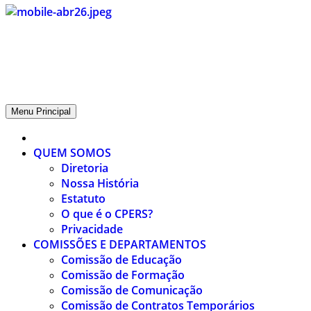
CPERS – Sindicato
CPERS – Sindicato dos Professores e Funcionários de escola do
Estado do Rio Grande do Sul
Menu Principal
QUEM SOMOS
Diretoria
Nossa História
Estatuto
O que é o CPERS?
Privacidade
COMISSÕES E DEPARTAMENTOS
Comissão de Educação
Comissão de Formação
Comissão de Comunicação
Comissão de Contratos Temporários