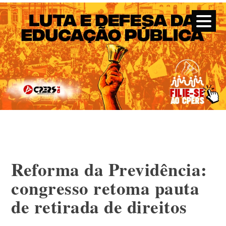
CPERS – Sindicato
CPERS – Sindicato dos Professores e Funcionários de escola
do Estado do Rio Grande do Sul
Skip
to
content
Reforma da Previdência:
congresso retoma pauta
de retirada de direitos