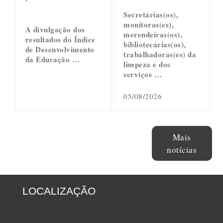
Secretárias(os),
monitoras(es),
A divulgação dos
merendeiras(os),
resultados do Índice
bibliotecárias(os),
de Desenvolvimento
trabalhadoras(es) da
da Educação …
limpeza e dos
serviços …
05/08/2026
Mais
notícias
LOCALIZAÇÃO