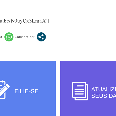
outu.be/N0uyQx3LmaA”]