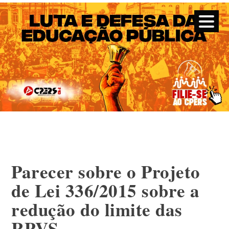
CPERS – Sindicato
CPERS – Sindicato dos Professores e Funcionários de escola
do Estado do Rio Grande do Sul
Skip
to
content
Parecer sobre o Projeto
de Lei 336/2015 sobre a
redução do limite das
RPVS