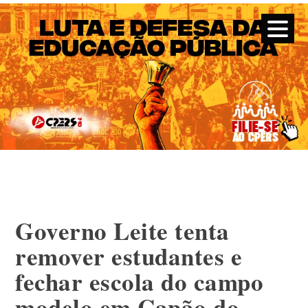
CPERS – Sindicato
CPERS – Sindicato dos Professores e Funcionários de escola
do Estado do Rio Grande do Sul
Skip
to
content
Governo Leite tenta
remover estudantes e
fechar escola do campo
modelo em Capão do