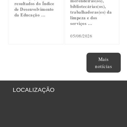
merendeiras(os),
resultados do Índice
bibliotecárias(os),
de Desenvolvimento
trabalhadoras(es) da
da Educação …
limpeza e dos
serviços …
05/08/2026
Mais
notícias
LOCALIZAÇÃO