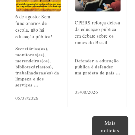
6 de agosto: Sem
CPERS reforça defesa
funcionários de
da educação pública
escola, não há
em debate sobre os
educação pública!
rumos do Brasil
Secretárias(os),
monitoras(es),
merendeiras(os),
Defender a educação
bibliotecárias(os),
pública é defender
trabalhadoras(es) da
um projeto de país …
limpeza e dos
serviços …
03/08/2026
05/08/2026
Mais
notícias