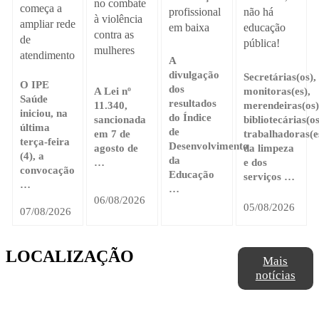
no combate
começa a
profissional
não há
à violência
ampliar rede
em baixa
educação
contra as
de
pública!
mulheres
atendimento
A
divulgação
Secretárias(os),
O IPE
dos
A Lei nº
monitoras(es),
Saúde
resultados
11.340,
merendeiras(os)
iniciou, na
do Índice
sancionada
bibliotecárias(os
última
de
em 7 de
trabalhadoras(e
terça-feira
Desenvolvimento
agosto de
da limpeza
(4), a
da
…
e dos
convocação
Educação
serviços …
…
…
06/08/2026
05/08/2026
07/08/2026
LOCALIZAÇÃO
Mais
notícias