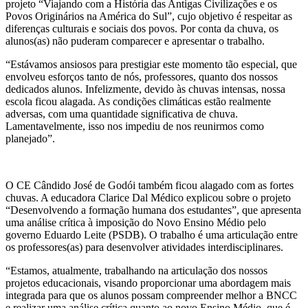
projeto “Viajando com a História das Antigas Civilizações e os
Povos Originários na América do Sul”, cujo objetivo é respeitar as
diferenças culturais e sociais dos povos. Por conta da chuva, os
alunos(as) não puderam comparecer e apresentar o trabalho.
“Estávamos ansiosos para prestigiar este momento tão especial, que
envolveu esforços tanto de nós, professores, quanto dos nossos
dedicados alunos. Infelizmente, devido às chuvas intensas, nossa
escola ficou alagada. As condições climáticas estão realmente
adversas, com uma quantidade significativa de chuva.
Lamentavelmente, isso nos impediu de nos reunirmos como
planejado”.
O CE Cândido José de Godói também ficou alagado com as fortes
chuvas. A educadora Clarice Dal Médico explicou sobre o projeto
“Desenvolvendo a formação humana dos estudantes”, que apresenta
uma análise crítica à imposição do Novo Ensino Médio pelo
governo Eduardo Leite (PSDB). O trabalho é uma articulação entre
os professores(as) para desenvolver atividades interdisciplinares.
“Estamos, atualmente, trabalhando na articulação dos nossos
projetos educacionais, visando proporcionar uma abordagem mais
integrada para que os alunos possam compreender melhor a BNCC
e realizar uma análise crítica quanto ao novo Ensino Médio, que é