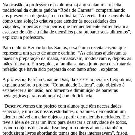
Na ocasião, a professora e os alunos(as) apresentaram a receita
tradicional da cultura gaúcha “Roda de Carreta”, compartilhando
aos presentes a degustação da culinária. “A receita foi desenvolvida
como uma solução criativa para atender às necessidades dos
viajantes, tropeiros e campeiros que frequentemente enfrentavam a
escassez de pão e a falta de utensílios para preparar seus alimentos”,
explicou a professora.
Para o aluno Bernardo dos Santos, essa é uma receita caseira que
representa um gesto de amor e carinho. “As crianças ajudavam as
mães na preparação da massa, amassavam, modelavam e, depois, as
mães fritavam. Em seguida, a família sentava junto para desfrutar da
refeição que havia sido preparada com tanto afeto”, explanou.
A professora Patrícia Unanue Dias, da EEEF Imperatriz Leopoldina,
explanou sobre o projeto “Comunidade Leitora”, cujo objetivo é
estabelecer a inclusão, acolhimento e diminuição de barreiras
pedagógicas para os alunos(as) com deficiência.
“Desenvolvemos um projeto com alunos que têm necessidades
especiais, e um dos nossos estudantes, o Samuel, demonstrou um
talento notável em criar objetos a partir de materiais reciclados. Ele
teve a ideia de criar um livro para destacar a criatividade de todos,
usando objetos de sucata. Isso inspirou outros alunos a também
produzirem livros abordando temas que lhes interessavam”, frisou.