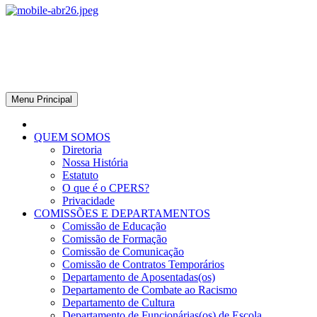
CPERS – Sindicato
CPERS – Sindicato dos Professores e Funcionários de escola do
Estado do Rio Grande do Sul
Menu Principal
QUEM SOMOS
Diretoria
Nossa História
Estatuto
O que é o CPERS?
Privacidade
COMISSÕES E DEPARTAMENTOS
Comissão de Educação
Comissão de Formação
Comissão de Comunicação
Comissão de Contratos Temporários
Departamento de Aposentadas(os)
Departamento de Combate ao Racismo
Departamento de Cultura
Departamento de Funcionárias(os) de Escola