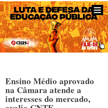
CPERS – Sindicato
CPERS – Sindicato dos Professores e Funcionários de escola
do Estado do Rio Grande do Sul
Skip
to
content
Ensino Médio aprovado
na Câmara atende a
interesses do mercado,
avalia CNTE