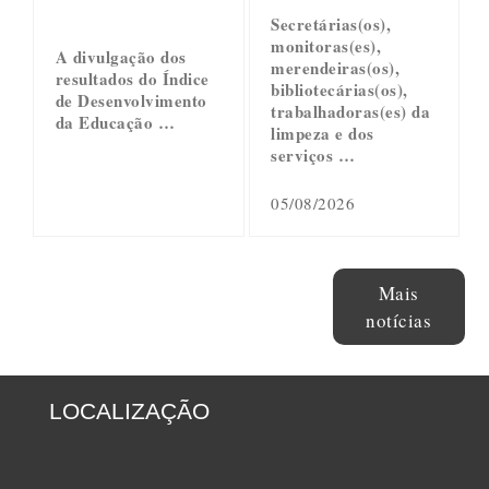
Secretárias(os),
monitoras(es),
A divulgação dos
merendeiras(os),
resultados do Índice
bibliotecárias(os),
de Desenvolvimento
trabalhadoras(es) da
da Educação …
limpeza e dos
serviços …
05/08/2026
Mais
notícias
LOCALIZAÇÃO