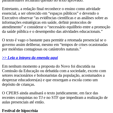
parlamentares fecharam questão no texto aprovado.
Entretanto, a redação final reconhece o ensino como atividade
essencial, a ser oferecido em “espaços públicos” e devendo o
Executivo observar “as evidências científicas e as análises sobre as
informações estratégicas em saúde, definir protocolos de
atendimento” e considerar o “necessário equilíbrio entre a promoção
da saúde pública e o desempenho das atividades educacionais.”
O texto é vago o bastante para permitir a retomada presencial se o
governo assim deliberar, mesmo em “tempos de crises ocasionadas
por moléstias contagiosas ou catástrofes naturais.”
>> Leia a íntegra da emenda aqui
Em nenhum momento a proposta do Novo foi discutida na
Comissão da Educação ou debatida com a sociedade, exceto com
setores reacionários e bolsonaristas da população, acostumados a
desprezar educadores(as) e que enxergam a escola como um
depósito de crianças.
O CPERS ainda analisará o texto juridicamente, em face das
recentes conquistas no TJ e no STF que impediram a realização de
aulas presenciais até então.
Festival de hipocrisia