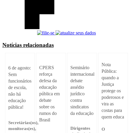
Notícias relacionadas
Nota
Seminário
CPERS
6 de agosto:
Pública:
internacional
reforça
Sem
quando a
debate
defesa da
funcionários
Justiça
assédio
educação
de escola,
protege os
jurídico
pública em
não há
poderosos e
contra
debate
educação
vira as
sindicatos
sobre os
pública!
costas para
da educação
rumos do
quem educa
Brasil
Secretárias(os),
Dirigentes
monitoras(es),
O