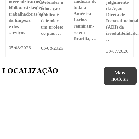
sindicais de
merendeiras(os),
Defender a
julgamento
toda a
bibliotecárias(os),
educação
da Ação
América
trabalhadoras(es)
pública é
Direta de
Latina
da limpeza
defender
Inconstitucional
reuniram-
e dos
um projeto
(ADI) da
se em
serviços …
de país …
irredutibilidade,
Brasília, …
…
05/08/2026
03/08/2026
30/07/2026
LOCALIZAÇÃO
Mais
notícias