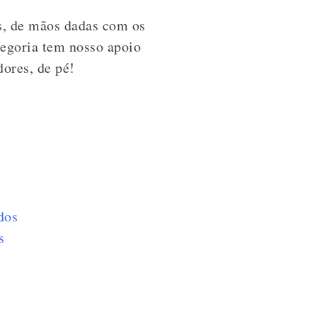
as, de mãos dadas com os
ategoria tem nosso apoio
dores, de pé!
dos
s