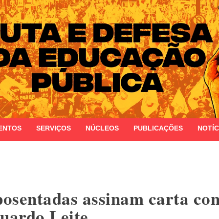
 do Estado do Rio Grande do Sul
ENTOS
SERVIÇOS
NÚCLEOS
PUBLICAÇÕES
NOTÍC
osentadas assinam carta con
duardo Leite