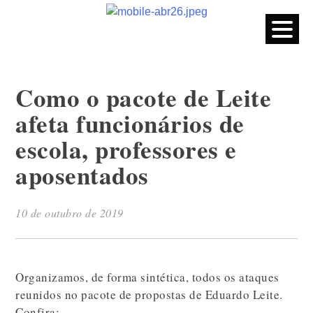
CPERS – Sindicato
CPERS – Sindicato dos Professores e Funcionários de escola
do Estado do Rio Grande do Sul
Skip
to
content
Como o pacote de Leite
afeta funcionários de
escola, professores e
aposentados
10 de outubro de 2019
Organizamos, de forma sintética, todos os ataques
reunidos no pacote de propostas de Eduardo Leite.
Confira: