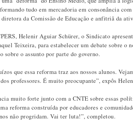
 uma ‘deforma’ do Ensino Médio, que amplia a lógi
sformando tudo em mercadoria em consonância com a
a diretora da Comissão de Educação e anfitriã da ati
CPERS, Helenir Aguiar Schürer, o Sindicato aprese
aquel Teixeira, para estabelecer um debate sobre o
o sobre o assunto por parte do governo.
uízos que essa reforma traz aos nossos alunos. Veja
dos professores. É muito preocupante”, expôs Helen
cia muito forte junto com a CNTE sobre essas políti
uma reforma construída por educadores e comunidad
nos não progridam. Vai ter luta!”, completou.