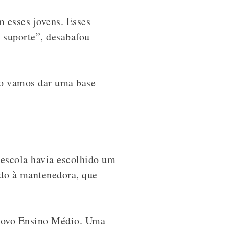
 esses jovens. Esses
 suporte”, desabafou
mo vamos dar uma base
 escola havia escolhido um
do à mantenedora, que
novo Ensino Médio. U
ma