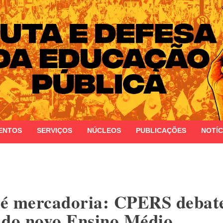
 do Estado do Rio Grande do Sul
ENTOS
SERVIÇOS
NÚCLEOS
PUBLICAÇÕES
NOTÍC
é mercadoria: CPERS debate
 do novo Ensino Médio