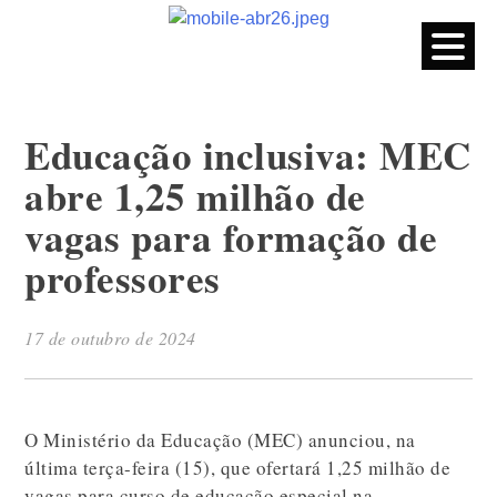
CPERS – Sindicato
CPERS – Sindicato dos Professores e Funcionários de escola
do Estado do Rio Grande do Sul
Skip
to
content
Educação inclusiva: MEC
abre 1,25 milhão de
vagas para formação de
professores
17 de outubro de 2024
O Ministério da Educação (MEC) anunciou, na
última terça-feira (15), que ofertará 1,25 milhão de
vagas para curso de educação especial na