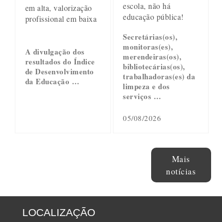
escola, não há
em alta, valorização
educação pública!
profissional em baixa
Secretárias(os),
monitoras(es),
A divulgação dos
merendeiras(os),
resultados do Índice
bibliotecárias(os),
de Desenvolvimento
trabalhadoras(es) da
da Educação …
limpeza e dos
serviços …
05/08/2026
Mais
notícias
LOCALIZAÇÃO