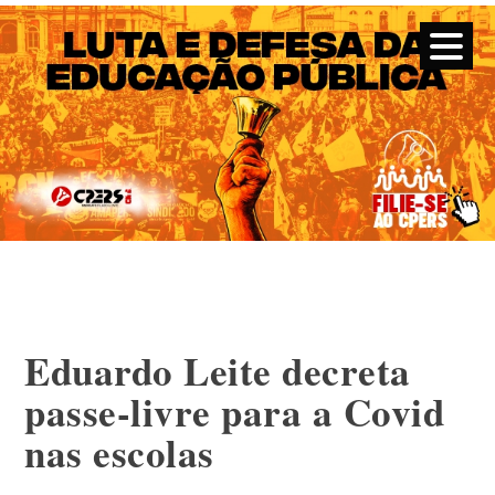
CPERS – Sindicato
CPERS – Sindicato dos Professores e Funcionários de escola
do Estado do Rio Grande do Sul
Skip
to
content
Eduardo Leite decreta
passe-livre para a Covid
nas escolas