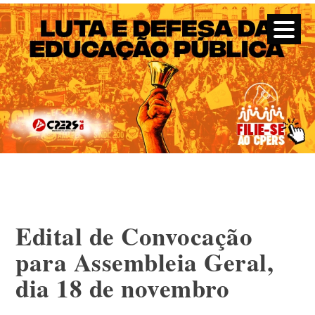
CPERS – Sindicato
CPERS – Sindicato dos Professores e Funcionários de escola
do Estado do Rio Grande do Sul
Skip
to
content
Edital de Convocação
para Assembleia Geral,
dia 18 de novembro