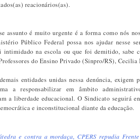
tados(as) reacionários(as).
se assunto é muito urgente é a forma como nós no
istério Público Federal possa nos ajudar nesse se
oi intimidado na escola ou que foi demitido, sabe 
Professores do Ensino Privado (Sinpro/RS), Cecilia 
mais entidades unidas nessa denúncia, exigem pr
rma a responsabilizar em âmbito administrativ
m a liberdade educacional. O Sindicato seguirá en
idemocrática e inconstitucional diante da educação.
cátedra e contra a mordaça, CPERS repudia Frente