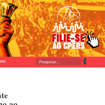
IAS
te
no ao