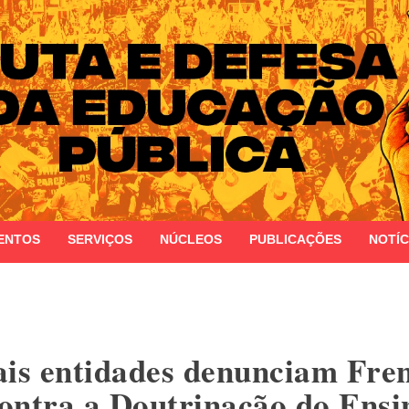
 do Estado do Rio Grande do Sul
ENTOS
SERVIÇOS
NÚCLEOS
PUBLICAÇÕES
NOTÍC
s entidades denunciam Fren
ontra a Doutrinação do Ensi