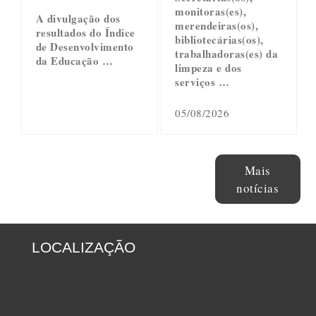
monitoras(es),
A divulgação dos
merendeiras(os),
resultados do Índice
bibliotecárias(os),
de Desenvolvimento
trabalhadoras(es) da
da Educação …
limpeza e dos
serviços …
05/08/2026
Mais
notícias
LOCALIZAÇÃO