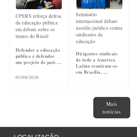
Seminário
CPERS reforça defesa
internacional debate
da educação pública
assédio jurídico contra
em debate sobre os
sindicatos da
rumos do Brasil
educação
Defender a educação
Dirigentes sindicais
pública é defender
de toda a América
um projeto de país …
Latina reuniram-se
em Brasília, …
03/08/2026
Mais
notícias
LOCALIZAÇÃO