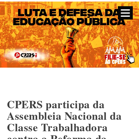
CPERS – Sindicato
CPERS – Sindicato dos Professores e Funcionários de escola
do Estado do Rio Grande do Sul
Skip
to
content
CPERS participa da
Assembleia Nacional da
Classe Trabalhadora
contra a Reforma da