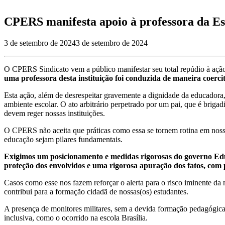
CPERS manifesta apoio à professora da Esc
3 de setembro de 2024
3 de setembro de 2024
O CPERS Sindicato vem a público manifestar seu total repúdio à ação
uma professora desta instituição foi conduzida de maneira coerci
Esta ação, além de desrespeitar gravemente a dignidade da educadora
ambiente escolar. O ato arbitrário perpetrado por um pai, que é brigad
devem reger nossas instituições.
O CPERS não aceita que práticas como essa se tornem rotina em nossas
educação sejam pilares fundamentais.
Exigimos um posicionamento e medidas rigorosas do governo Edua
proteção dos envolvidos e uma rigorosa apuração dos fatos, com 
Casos como esse nos fazem reforçar o alerta para o risco iminente da 
contribui para a formação cidadã de nossas(os) estudantes.
A presença de monitores militares, sem a devida formação pedagógica
inclusiva, como o ocorrido na escola Brasília.