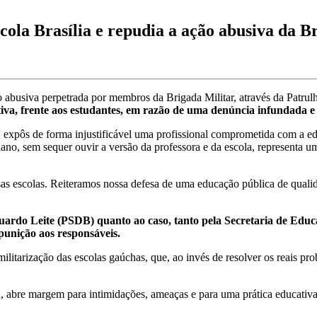
ola Brasília e repudia a ação abusiva da B
 abusiva perpetrada por membros da Brigada Militar, através da Patrul
tiva, frente aos estudantes, em razão de uma denúncia infundada e
, expôs de forma injustificável uma profissional comprometida com a 
iano, sem sequer ouvir a versão da professora e da escola, representa um 
 escolas. Reiteramos nossa defesa de uma educação pública de qualidad
rdo Leite (PSDB) quanto ao caso, tanto pela Secretaria de Educa
punição aos responsáveis.
militarização das escolas gaúchas, que, ao invés de resolver os reais 
, abre margem para intimidações, ameaças e para uma prática educativ