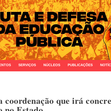
 do Estado do Rio Grande do Sul
ENTOS
SERVIÇOS
NÚCLEOS
PUBLICAÇÕES
NOTÍC
 coordenação que irá concre
o no Estado