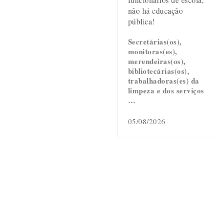
não há educação
pública!
Secretárias(os),
monitoras(es),
merendeiras(os),
bibliotecárias(os),
trabalhadoras(es) da
limpeza e dos serviços
…
05/08/2026