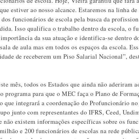
cionários de escola. Hoje, Vieira garantiu que fará a
ue estiver ao nosso alcance. Estaremos na linha de 
 dos funcionários de escola pela busca da profissio
dida. Isso qualifica o trabalho dentro da escola, o f
importância da sua atuação e identifica-se dentro d
sala de aula mas em todos os espaços da escola. Ess
ilidade de receberem um Piso Salarial Nacional”, des
este mês, todos os Estados que ainda não aderiram 
 do programa para que o MEC faça o Plano de Formaç
po que integrará a coordenação do Profuncionário no
rupo junto com representantes do IFRS, Ceed, Undim
 não existem informações específicas sobre os funci
milhão e 200 funcionários de escolas na rede pública