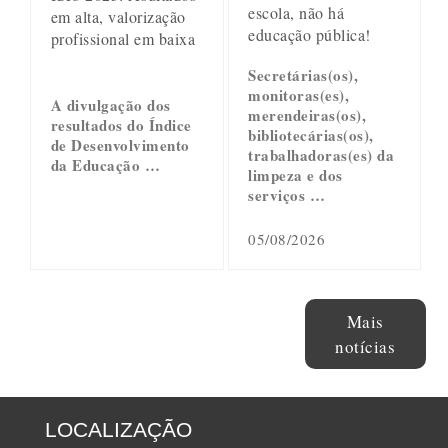
escola, não há
em alta, valorização
educação pública!
profissional em baixa
Secretárias(os),
monitoras(es),
A divulgação dos
merendeiras(os),
resultados do Índice
bibliotecárias(os),
de Desenvolvimento
trabalhadoras(es) da
da Educação …
limpeza e dos
serviços …
05/08/2026
Mais
notícias
LOCALIZAÇÃO