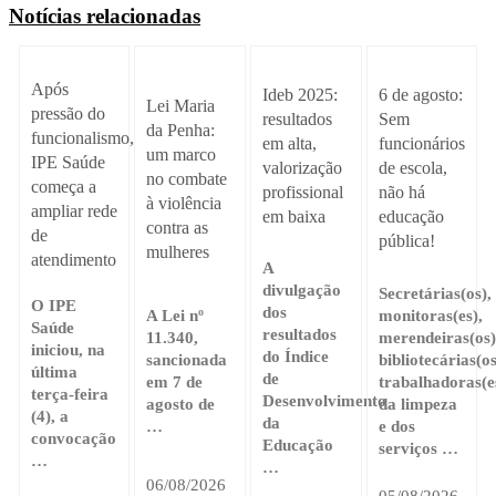
Notícias relacionadas
Após
Ideb 2025:
6 de agosto:
Lei Maria
pressão do
resultados
Sem
da Penha:
funcionalismo,
em alta,
funcionários
um marco
IPE Saúde
valorização
de escola,
no combate
começa a
profissional
não há
à violência
ampliar rede
em baixa
educação
contra as
de
pública!
mulheres
atendimento
A
divulgação
Secretárias(os),
O IPE
dos
A Lei nº
monitoras(es),
Saúde
resultados
11.340,
merendeiras(os)
iniciou, na
do Índice
sancionada
bibliotecárias(os
última
de
em 7 de
trabalhadoras(e
terça-feira
Desenvolvimento
agosto de
da limpeza
(4), a
da
…
e dos
convocação
Educação
serviços …
…
…
06/08/2026