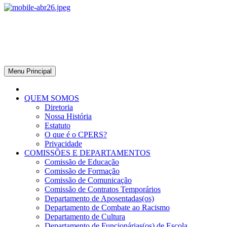
CPERS – Sindicato
CPERS – Sindicato dos Professores e Funcionários de escola do
Estado do Rio Grande do Sul
Menu Principal
QUEM SOMOS
Diretoria
Nossa História
Estatuto
O que é o CPERS?
Privacidade
COMISSÕES E DEPARTAMENTOS
Comissão de Educação
Comissão de Formação
Comissão de Comunicação
Comissão de Contratos Temporários
Departamento de Aposentadas(os)
Departamento de Combate ao Racismo
Departamento de Cultura
Departamento de Funcionárias(os) de Escola