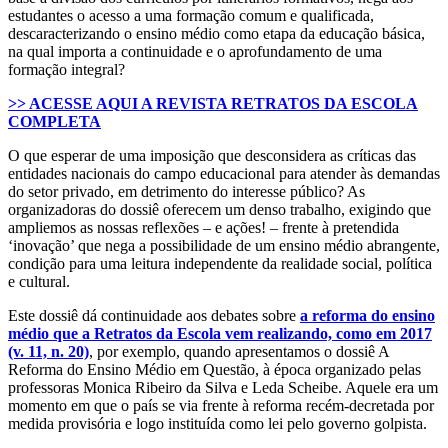
estudantes o acesso a uma formação comum e qualificada,
descaracterizando o ensino médio como etapa da educação básica,
na qual importa a continuidade e o aprofundamento de uma
formação integral?
>> ACESSE AQUI A REVISTA RETRATOS DA ESCOLA
COMPLETA
O que esperar de uma imposição que desconsidera as críticas das
entidades nacionais do campo educacional para atender às demandas
do setor privado, em detrimento do interesse público? As
organizadoras do dossiê oferecem um denso trabalho, exigindo que
ampliemos as nossas reflexões – e ações! – frente à pretendida
‘inovação’ que nega a possibilidade de um ensino médio abrangente,
condição para uma leitura independente da realidade social, política
e cultural.
Este dossiê dá continuidade aos debates sobre
a reforma do ensino
médio que a Retratos da Escola vem realizando, como em 2017
(v. 11, n. 20)
, por exemplo, quando apresentamos o dossiê A
Reforma do Ensino Médio em Questão, à época organizado pelas
professoras Monica Ribeiro da Silva e Leda Scheibe. Aquele era um
momento em que o país se via frente à reforma recém-decretada por
medida provisória e logo instituída como lei pelo governo golpista.