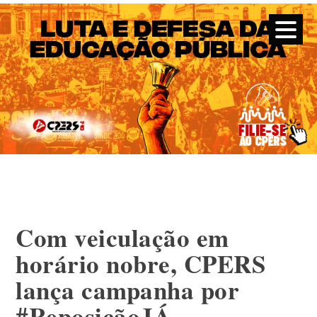
CPERS – Sindicato
CPERS – Sindicato dos Professores e Funcionários de escola
do Estado do Rio Grande do Sul
Skip
to
content
Com veiculação em
horário nobre, CPERS
lança campanha por
#ReposiçãoJÁ