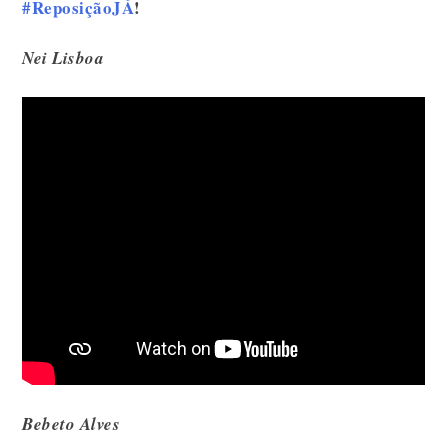
#ReposiçãoJÁ
!
Nei Lisboa
Bebeto Alves