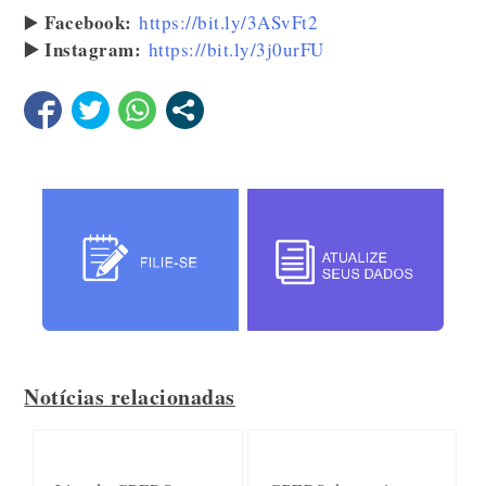
Facebook:
▶️
https://bit.ly/3ASvFt2
▶️ Instagram:
https://bit.ly/3j0urFU
Notícias relacionadas