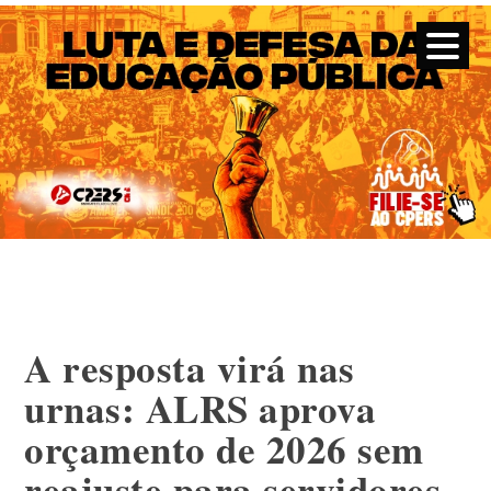
CPERS – Sindicato
CPERS – Sindicato dos Professores e Funcionários de escola
do Estado do Rio Grande do Sul
Skip
to
content
A resposta virá nas
urnas: ALRS aprova
orçamento de 2026 sem
reajuste para servidores