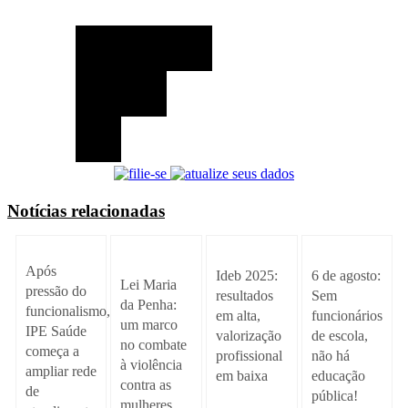
Notícias relacionadas
Após
Ideb 2025:
6 de agosto:
Lei Maria
pressão do
resultados
Sem
da Penha:
funcionalismo,
em alta,
funcionários
um marco
IPE Saúde
valorização
de escola,
no combate
começa a
profissional
não há
à violência
ampliar rede
em baixa
educação
contra as
de
pública!
mulheres