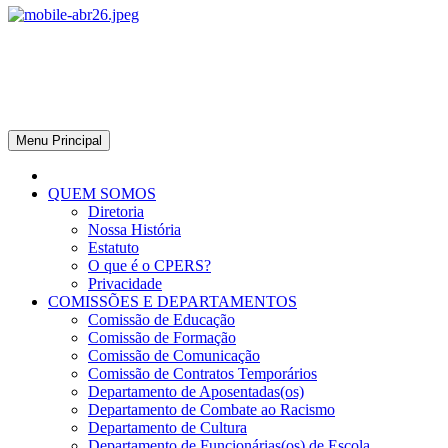
CPERS – Sindicato
CPERS – Sindicato dos Professores e Funcionários de escola do
Estado do Rio Grande do Sul
Menu Principal
QUEM SOMOS
Diretoria
Nossa História
Estatuto
O que é o CPERS?
Privacidade
COMISSÕES E DEPARTAMENTOS
Comissão de Educação
Comissão de Formação
Comissão de Comunicação
Comissão de Contratos Temporários
Departamento de Aposentadas(os)
Departamento de Combate ao Racismo
Departamento de Cultura
Departamento de Funcionárias(os) de Escola