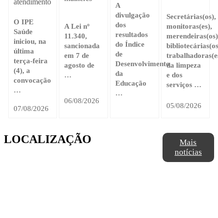
atendimento
A
divulgação
Secretárias(os),
O IPE
dos
A Lei nº
monitoras(es),
Saúde
resultados
11.340,
merendeiras(os)
iniciou, na
do Índice
sancionada
bibliotecárias(os
última
de
em 7 de
trabalhadoras(e
terça-feira
Desenvolvimento
agosto de
da limpeza
(4), a
da
…
e dos
convocação
Educação
serviços …
…
…
06/08/2026
05/08/2026
07/08/2026
LOCALIZAÇÃO
Mais
notícias