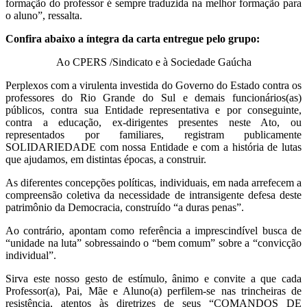
formação do professor é sempre traduzida na melhor formação para
o aluno”, ressalta.
Confira abaixo a íntegra da carta entregue pelo grupo:
Ao CPERS /Sindicato e à Sociedade Gaúcha
Perplexos com a virulenta investida do Governo do Estado contra os
professores do Rio Grande do Sul e demais funcionários(as)
públicos, contra sua Entidade representativa e por conseguinte,
contra a educação, ex-dirigentes presentes neste Ato, ou
representados por familiares, registram publicamente
SOLIDARIEDADE com nossa Entidade e com a história de lutas
que ajudamos, em distintas épocas, a construir.
As diferentes concepções políticas, individuais, em nada arrefecem a
compreensão coletiva da necessidade de intransigente defesa deste
patrimônio da Democracia, construído “a duras penas”.
Ao contrário, apontam como referência a imprescindível busca de
“unidade na luta” sobressaindo o “bem comum” sobre a “convicção
individual”.
Sirva este nosso gesto de estímulo, ânimo e convite a que cada
Professor(a), Pai, Mãe e Aluno(a) perfilem-se nas trincheiras de
resistência, atentos às diretrizes de seus “COMANDOS DE