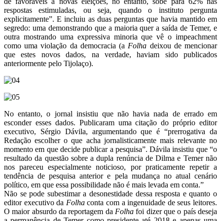
de favoráveis a novas eleições, no entanto, sobe para 62% nas
respostas estimuladas, ou seja, quando o instituto pergunta
explicitamente”. E incluiu as duas perguntas que havia mantido em
segredo: uma demonstrando que a maioria quer a saída de Temer, e
outra mostrando uma expressiva minoria que vê o impeachment
como uma violação da democracia (a
Folha
deixou de mencionar
que estes novos dados, na verdade, haviam sido publicados
anteriormente pelo Tijolaço).
No entanto, o jornal insistiu que não havia nada de errado em
esconder esses dados. Publicaram uma citação do próprio editor
executivo, Sérgio Dávila, argumentando que é “prerrogativa da
Redação escolher o que acha jornalisticamente mais relevante no
momento em que decide publicar a pesquisa”. Dávila insistiu que “o
resultado da questão sobre a dupla renúncia de Dilma e Temer não
nos pareceu especialmente noticioso, por praticamente repetir a
tendência de pesquisa anterior e pela mudança no atual cenário
político, em que essa possibilidade não é mais levada em conta.”
Não se pode subestimar a desonestidade dessa resposta e quanto o
editor executivo da
Folha
conta com a ingenuidade de seus leitores.
O maior absurdo da reportagem da
Folha
foi dizer que o país deseja
a permanência de Temer como presidente até 2018 e apenas uma