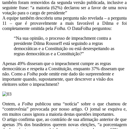
também foram removidos da segunda versão publicada, inclusive a
seguinte frase: “a maioria (62%) declarou ser a favor de uma nova
votação para o cargo de presidente”
A equipe também descobriu uma pergunta não revelada – a pergunta
11 – que é provavelmente a mais favorável a Dilma e foi
completamente omitida pela
Folha
. O DataFolha perguntou:
“Na sua opinião, o processo de impeachment contra a
presidente Dilma Rousseff está seguindo a regras
democráticas e a Constituição ou está desrespeitando as
regras democráticas e a Constituição?”
Apenas 49% disseram que o impeachment cumpre as regras
democráticas e respeita a Constituição, enquanto 37% disseram que
não. Como a
Folha
pode omitir este dado tão surpreendente e
importante quando, supostamente, quer descrever a visão dos
eleitores sobre o impeachment?
Ontem, a
Folha
publicou uma “notícia” sobre o que chamou de
“controvérsia” provocada por nosso artigo. O jornal se esquiva e,
em muitos casos ignora a maioria destas questões importantes.
O artigo confirma que, ao contrário de sua afirmação anterior de que
apenas 3% dos brasileiros querem novas eleições, “a porcentagem