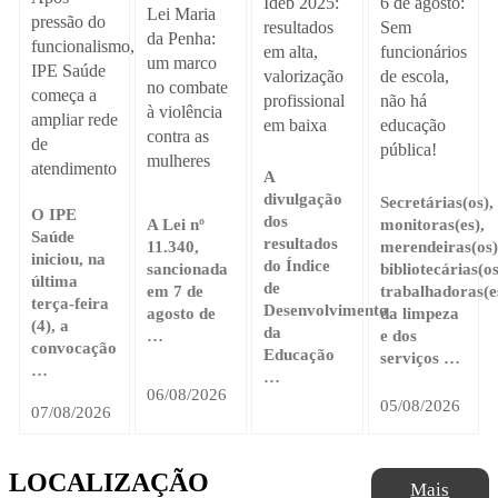
Ideb 2025:
6 de agosto:
Lei Maria
pressão do
resultados
Sem
da Penha:
funcionalismo,
em alta,
funcionários
um marco
IPE Saúde
valorização
de escola,
no combate
começa a
profissional
não há
à violência
ampliar rede
em baixa
educação
contra as
de
pública!
mulheres
atendimento
A
divulgação
Secretárias(os),
O IPE
dos
A Lei nº
monitoras(es),
Saúde
resultados
11.340,
merendeiras(os)
iniciou, na
do Índice
sancionada
bibliotecárias(os
última
de
em 7 de
trabalhadoras(e
terça-feira
Desenvolvimento
agosto de
da limpeza
(4), a
da
…
e dos
convocação
Educação
serviços …
…
…
06/08/2026
05/08/2026
07/08/2026
LOCALIZAÇÃO
Mais