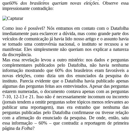
que
60% dos brasileiros queriam novas eleições
. Observe essa
impressionante contradição:
Como isso é possível? Nós entramos em contato com o Datafolha
imediatamente para esclarecer a dúvida, mas como grande parte dos
veículos de comunicação já havia lido nosso artigo e o assunto havia
se tornado uma controvérsia nacional, o instituto se recusou a se
manifestar. Eles simplesmente não queriam nos explicar a natureza
da discrepância.
Mas essa revelação levou a outro mistério: nos dados e perguntas
complementares publicados pelo Datafolha, não havia nenhuma
informação mostrando que 60% dos brasileiros eram favoráveis a
novas eleições, como dizia um dos enunciados da pesquisa do
instituto. Parecia evidente que o Datafolha havia publicado apenas
algumas das perguntas feitas aos entrevistados. Apesar das perguntas
estarem numeradas, o documento contava apenas com as perguntas
7-10, 12-13 e 21. Isso não é necessariamente incomum ou incorreto
(jornais tendem a omitir perguntas sobre tópicos menos relevantes ao
publicar uma reportagem), mas era estranho que nenhuma das
perguntas publicadas pelo Datafolha confirmasse ou tivesse relação
com a afirmação do enunciado da pesquisa. De onde, então, saiu
essa informação – 60% – que contradiz a reportagem de primeira
página da
Folha
?