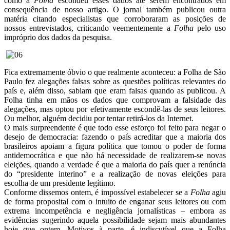
como a
Folha
escondeu esses dados até serem encontrados em
consequência de nosso artigo. O jornal também publicou outra
matéria citando especialistas que corroboraram as posições de
nossos entrevistados, criticando veementemente a
Folha
pelo uso
impróprio dos dados da pesquisa.
Fica extremamente óbvio o que realmente aconteceu: a Folha de São
Paulo fez alegações falsas sobre as questões políticas relevantes do
país e, além disso, sabiam que eram falsas quando as publicou. A
Folha tinha em mãos os dados que comprovam a falsidade das
alegações, mas optou por efetivamente escondê-las de seus leitores.
Ou melhor, alguém decidiu por tentar retirá-los da Internet.
O mais surpreendente é que todo esse esforço foi feito para negar o
desejo de democracia: fazendo o país acreditar que a maioria dos
brasileiros apoiam a figura política que tomou o poder de forma
antidemocrática e que não há necessidade de realizarem-se novas
eleições, quando a verdade é que a maioria do país quer a renúncia
do “presidente interino” e a realização de novas eleições para
escolha de um presidente legítimo.
Conforme dissemos ontem, é impossível estabelecer se a
Folha
agiu
de forma proposital com o intuito de enganar seus leitores ou com
extrema incompetência e negligência jornalísticas – embora as
evidências sugerindo aquela possibilidade sejam mais abundantes
hoje que ontem. Motivos à parte, é indiscutível que a Folha