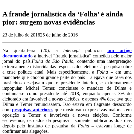
A fraude jornalística da ‘Folha’ é ainda
pior: surgem novas evidências
23 de julho de 2016
25 de julho de 2016
Na quarta-feira (20), a
Intercept
publicou
um artigo
documentando
a incrível “fraude jornalística” cometida pelo maior
jornal do país,
Folha de São Paulo
, contendo uma interpretação
extremamente distorcida das respostas dos eleitores à pesquisa sobre
a crise política atual. Mais especificamente, a
Folha
– em uma
manchete que chocou grande parte do país – alegava que 50% dos
brasileiros desejavam que o presidente interino, e extremamente
impopular, Michel Temer, concluísse o mandato de Dilma e
continuasse como presidente até 2018, enquanto apenas 3% do
eleitorado era favorável a novas eleições, e apenas 4% desejava que
Dilma e Temer renunciassem. Isso estava em flagrante desacordo
com
pesquisas anteriores
que mostravam expressivas maiorias em
oposição a Temer e favoráveis a novas eleições. Conforme
escrevemos, os dados da pesquisa – somente publicados dois dias
depois pelo instituto de pesquisa da
Folha
– estavam longe de
confirmar tais alegações.