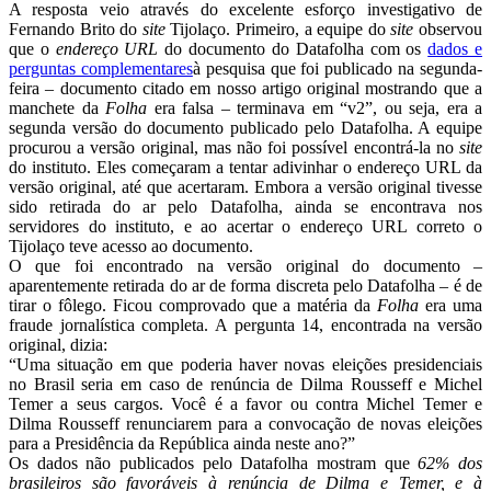
A resposta veio através do excelente esforço investigativo de
Fernando Brito do
site
Tijolaço. Primeiro, a equipe do
site
observou
que o
endereço URL
do documento do Datafolha com os
dados e
perguntas complementares
à pesquisa que foi publicado na segunda-
feira – documento citado em nosso artigo original mostrando que a
manchete da
Folha
era falsa – terminava em “v2”, ou seja, era a
segunda versão do documento publicado pelo Datafolha. A equipe
procurou a versão original, mas não foi possível encontrá-la no
site
do instituto. Eles começaram a tentar adivinhar o endereço URL da
versão original, até que acertaram. Embora a versão original tivesse
sido retirada do ar pelo Datafolha, ainda se encontrava nos
servidores do instituto, e ao acertar o endereço URL correto o
Tijolaço teve acesso ao documento.
O que foi encontrado na versão original do documento –
aparentemente retirada do ar de forma discreta pelo Datafolha – é de
tirar o fôlego. Ficou comprovado que a matéria da
Folha
era uma
fraude jornalística completa. A pergunta 14, encontrada na versão
original, dizia:
“Uma situação em que poderia haver novas eleições presidenciais
no Brasil seria em caso de renúncia de Dilma Rousseff e Michel
Temer a seus cargos. Você é a favor ou contra Michel Temer e
Dilma Rousseff renunciarem para a convocação de novas eleições
para a Presidência da República ainda neste ano?”
Os dados não publicados pelo Datafolha mostram que
62% dos
brasileiros são favoráveis à renúncia de Dilma e Temer, e à