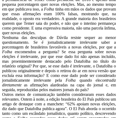
pequena porcentagem quer novas eleições. Mas, ao mesmo tempo
em que publicava isso, a
Folha
tinha em mãos os dados que provam
que essas afirmações eram 100% falsas, mostrando que, na
realidade, o oposto era verdadeiro. A grande maioria dos brasileiros
querem que Temer saia do poder, e não que o interino permaneça
como presidente. E uma expressiva maioria, não uma parcela ínfima,
quer novas eleições.
Nenhuma das desculpas de Dávila resiste sequer ao menor
questionamento. Se é jornalisticamente irrelevante saber a
porcentagem de brasileiros favoráveis a novas eleições, por que a
Folha
encomendou a pergunta? Se essa pergunta sobre novas
eleições é irrelevante, por que esse dado foi não apenas incluído,
mas proeminentemente destacado pelo Datafolha no título do
relatório original? Por que, se esse dado é irrelevante, o Datafolha o
publicou originalmente e depois o retirou do ar em nova versão que
excluía essa informação? E como esse dado pode ser considerado
jornalisticamente irrelevante pela
Folha
quando ele
contradiz
diretamente
as afirmações alardeadas na capa do jornal e, em
seguida, reproduzidas pelos maiores jornais do país?
Outros meios de comunicação também consideraram esses dados
relevantes. Ontem à noite, a edição brasileira do El País publicou um
artigo de destaque com a manchete: “62% apoiam novas eleições,
diz dado que Datafolha publica agora”. O El País aborda o ocorrido
tanto como um escândalo jornalístico, quanto político, descrevendo