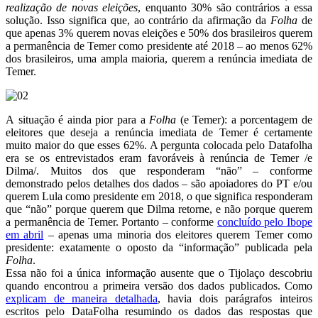
realização de novas eleições
, enquanto 30% são contrários a essa
solução. Isso significa que, ao contrário da afirmação da
Folha
de
que apenas 3% querem novas eleições e 50% dos brasileiros querem
a permanência de Temer como presidente até 2018 – ao menos 62%
dos brasileiros, uma ampla maioria, querem a renúncia imediata de
Temer.
A situação é ainda pior para a
Folha
(e Temer): a porcentagem de
eleitores que deseja a renúncia imediata de Temer é certamente
muito maior do que esses 62%. A pergunta colocada pelo Datafolha
era se os entrevistados eram favoráveis à renúncia de Temer /e
Dilma/. Muitos dos que responderam “não” – conforme
demonstrado pelos detalhes dos dados – são apoiadores do PT e/ou
querem Lula como presidente em 2018, o que significa responderam
que “não” porque querem que Dilma retorne, e não porque querem
a permanência de Temer. Portanto – conforme
concluído pelo Ibope
em abril
– apenas uma minoria dos eleitores querem Temer como
presidente: exatamente o oposto da “informação” publicada pela
Folha
.
Essa não foi a única informação ausente que o Tijolaço descobriu
quando encontrou a primeira versão dos dados publicados. Como
explicam de maneira detalhada
, havia dois parágrafos inteiros
escritos pelo DataFolha resumindo os dados das respostas que