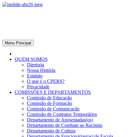
CPERS – Sindicato
CPERS – Sindicato dos Professores e Funcionários de escola do
Estado do Rio Grande do Sul
Menu Principal
QUEM SOMOS
Diretoria
Nossa História
Estatuto
O que é o CPERS?
Privacidade
COMISSÕES E DEPARTAMENTOS
Comissão de Educação
Comissão de Formação
Comissão de Comunicação
Comissão de Contratos Temporários
Departamento de Aposentadas(os)
Departamento de Combate ao Racismo
Departamento de Cultura
Departamento de Funcionárias(os) de Escola