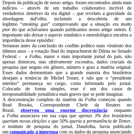
Depois da publicação de nosso artigo, foram encontrados ainda mais
indícios – através de um trabalho colaborativo incrível de
verdadeiros detetives da era digital – que revelam a gravidade da
abordagem da
Folha
, incluindo a descoberta de um
legítimo “
smoking gun
” comprovando que a situação era
muito
pior
do que achávamos quando publicamos nosso artigo ontem. É
importante não deixar o aspecto estatístico e metodológico encubra a
importância desse episódio:
Semanas antes da conclusão do conflito político mais virulento dos
úlitmos anos – a votação final do impeachment de Dilma no Senado
Federal – a
Folha
, maior e mais importante jornal do país, não
apenas distorceu, mas
efetivamente escondeu
, dados cruciais da
pesquisa que negam em gênero, número e grau a matéria original.
Esses dados demonstram que a grande maioria dos brasileiros
desejam a
renúncia
de Michel Temer, e
não
que o “presidente
interino” permaneça no cargo, como informado pelo jornal.
Colocado de forma simples, esse é um dos casos de
irresponsabilidade jornalística mais graves que se pode imaginar.
A desconstrução completa da matéria da
Folha
começou quando
Brad Brooks, Correspondente Chefe da Reuters no
Brasil,
observou uma enorme discrepância
: enquanto
a
Folha
anunciava em sua capa que
apenas 3% dos brasileiros
queriam novas eleições e que 50% queria a permanência de Temer
,
o instituto de pesquisa do jornal, Datafolha, havia publicado
um
comunicado à imprensa
com os dados da pesquisa anunciando