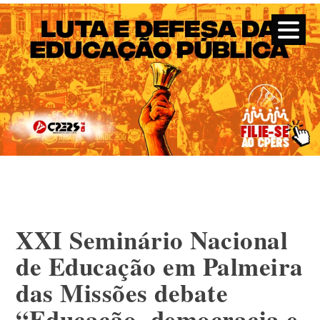
CPERS – Sindicato
CPERS – Sindicato dos Professores e Funcionários de escola
do Estado do Rio Grande do Sul
Skip
to
content
XXI Seminário Nacional
de Educação em Palmeira
das Missões debate
“Educação, democracia e