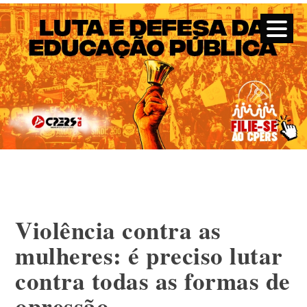
CPERS – Sindicato
CPERS – Sindicato dos Professores e Funcionários de escola
do Estado do Rio Grande do Sul
Skip
to
content
Violência contra as
mulheres: é preciso lutar
contra todas as formas de
opressão