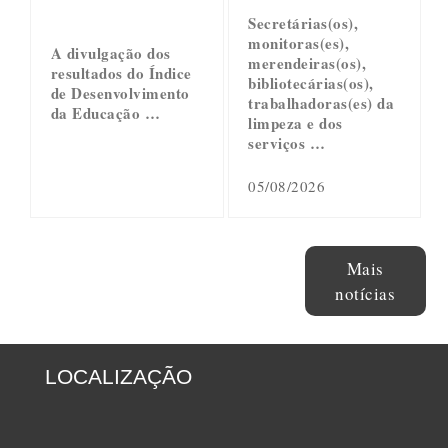
Secretárias(os),
monitoras(es),
A divulgação dos
merendeiras(os),
resultados do Índice
bibliotecárias(os),
de Desenvolvimento
trabalhadoras(es) da
da Educação …
limpeza e dos
serviços …
05/08/2026
Mais
notícias
LOCALIZAÇÃO