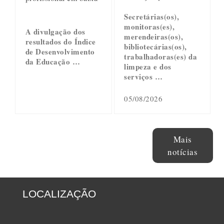
Secretárias(os),
monitoras(es),
A divulgação dos
merendeiras(os),
resultados do Índice
bibliotecárias(os),
de Desenvolvimento
trabalhadoras(es) da
da Educação …
limpeza e dos
serviços …
05/08/2026
Mais
notícias
LOCALIZAÇÃO