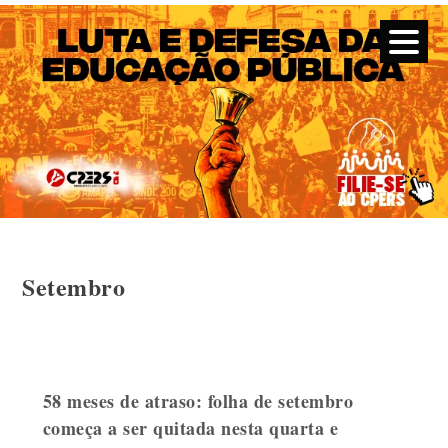
CPERS – Sindicato
CPERS – Sindicato dos Professores e Funcionários de escola
do Estado do Rio Grande do Sul
Skip
Setembro
to
content
58 meses de atraso: folha de setembro
começa a ser quitada nesta quarta e